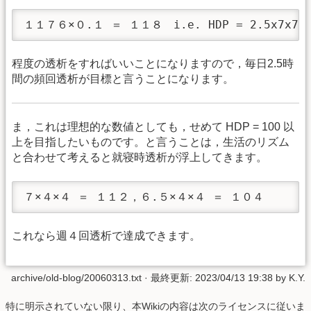
１１７６×０.１ ＝ １１８　i.e. HDP = 2.5x7x7 =
程度の透析をすればいいことになりますので，毎日2.5時
間の頻回透析が目標と言うことになります。
ま，これは理想的な数値としても，せめて HDP = 100 以
上を目指したいものです。と言うことは，生活のリズム
と合わせて考えると就寝時透析が浮上してきます。
７×４×４ ＝ １１２，６.５×４×４ ＝ １０４
これなら週４回透析で達成できます。
archive/old-blog/20060313.txt
· 最終更新:
2023/04/13 19:38
by
K.Y.
特に明示されていない限り、本Wikiの内容は次のライセンスに従いま