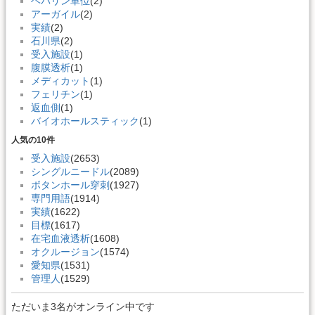
ヘパリン単位
(2)
アーガイル
(2)
実績
(2)
石川県
(2)
受入施設
(1)
腹膜透析
(1)
メディカット
(1)
フェリチン
(1)
返血側
(1)
バイオホールスティック
(1)
人気の10件
受入施設
(2653)
シングルニードル
(2089)
ボタンホール穿刺
(1927)
専門用語
(1914)
実績
(1622)
目標
(1617)
在宅血液透析
(1608)
オクルージョン
(1574)
愛知県
(1531)
管理人
(1529)
ただいま3名がオンライン中です